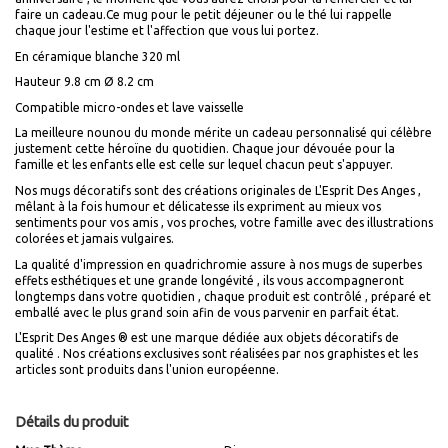
faire un cadeau.Ce mug pour le petit déjeuner ou le thé lui rappelle
chaque jour l'estime et l'affection que vous lui portez.
En céramique blanche
320
ml
Hauteur 9.8 cm Ø 8.2 cm
Compatible micro-ondes et lave vaisselle
La meilleure nounou du monde
mérite un cadeau personnalisé qui célèbre
justement cette héroïne du quotidien. Chaque jour dévouée pour la
famille et les enfants elle est celle sur lequel chacun peut s'appuyer.
Nos mugs décoratifs
sont des créations originales de L'Esprit Des Anges ,
mêlant à la fois humour et délicatesse ils expriment au mieux vos
sentiments pour vos amis , vos proches, votre famille avec des illustrations
colorées et jamais vulgaires.
La qualité d'impression
en quadrichromie assure à nos mugs de superbes
effets esthétiques et une grande longévité , ils vous accompagneront
longtemps dans votre quotidien , chaque produit est contrôlé , préparé et
emballé avec le plus grand soin afin de vous parvenir en parfait état.
L'Esprit Des Anges
®
est une marque dédiée aux objets décoratifs de
qualité . Nos créations exclusives sont réalisées par nos graphistes et les
articles sont produits dans l'union européenne.
Détails du produit