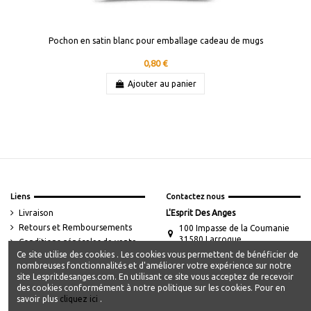
Pochon en satin blanc pour emballage cadeau de mugs
0,80 €
Ajouter au panier
Liens
Contactez nous
Livraison
L'Esprit Des Anges
Retours et Remboursements
100 Impasse de la Coumanie
31580 Larroque
Conditions générales de vente
Ce site utilise des cookies . Les cookies vous permettent de bénéficier de
Mentions légales
contact@lespritdesanges.com
nombreuses fonctionnalités et d'améliorer votre expérience sur notre
Les cookies
site Lespritdesanges.com. En utilisant ce site vous acceptez de recevoir
Mon compte
des cookies conformément à notre politique sur les cookies. Pour en
savoir plus
cliquez ici
.