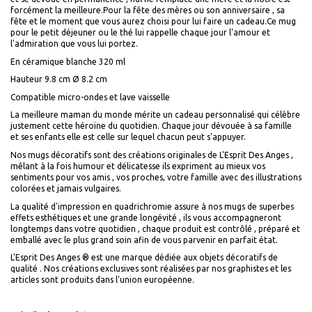
forcément la meilleure.Pour la fête des mères ou son anniversaire , sa
fête et le moment que vous aurez choisi pour lui faire un cadeau.Ce mug
pour le petit déjeuner ou le thé lui rappelle chaque jour l'amour et
l'admiration que vous lui portez.
En céramique blanche
320
ml
Hauteur 9.8 cm Ø 8.2 cm
Compatible micro-ondes et lave vaisselle
La meilleure maman du monde
mérite un cadeau personnalisé qui célèbre
justement cette héroïne du quotidien. Chaque jour dévouée à sa famille
et ses enfants elle est celle sur lequel chacun peut s'appuyer.
Nos mugs décoratifs
sont des créations originales de L'Esprit Des Anges ,
mêlant à la fois humour et délicatesse ils expriment au mieux vos
sentiments pour vos amis , vos proches, votre famille avec des illustrations
colorées et jamais vulgaires.
La qualité d'impression
en quadrichromie assure à nos mugs de superbes
effets esthétiques et une grande longévité , ils vous accompagneront
longtemps dans votre quotidien , chaque produit est contrôlé , préparé et
emballé avec le plus grand soin afin de vous parvenir en parfait état.
L'Esprit Des Anges
®
est une marque dédiée aux objets décoratifs de
qualité . Nos créations exclusives sont réalisées par nos graphistes et les
articles sont produits dans l'union européenne.