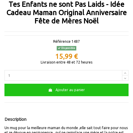
Tes Enfants ne sont Pas Laids - Idée
Cadeau Maman Original Anniversaire
Fête de Mères Noël
Référence
1487
Disponible
15,99 €
Livraison entre 48 et 72 heures
Ajouter au panier
Description
Un mug pour la meilleure maman du monde ,elle sait tout faire pour nous
et se dévoue en permanence , nul ne remplace une mère et la notre est