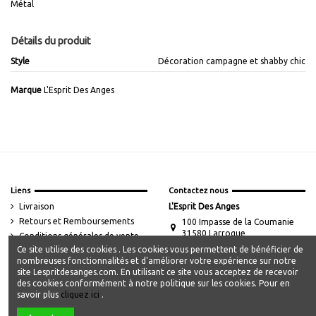
Métal
Détails du produit
Style
Décoration campagne et shabby chic
Marque
L'Esprit Des Anges
Liens
Contactez nous
Livraison
L'Esprit Des Anges
Retours et Remboursements
100 Impasse de la Coumanie
31580 Larroque
Conditions générales de vente
Ce site utilise des cookies . Les cookies vous permettent de bénéficier de
Mentions légales
contact@lespritdesanges.com
nombreuses fonctionnalités et d'améliorer votre expérience sur notre
Les cookies
site Lespritdesanges.com. En utilisant ce site vous acceptez de recevoir
Mon compte
des cookies conformément à notre politique sur les cookies. Pour en
savoir plus
cliquez ici
.