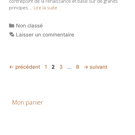
contrepoint de la renaissance et basé sur de grands
principes …
Lire la suite
Catégories
Non classé
Laisser un commentaire
Page
Page
Page
Page
←
précédent
1
2
3
…
8
→
suivant
Mon panier